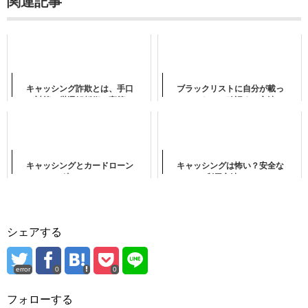
関連記事
キャッシング詐欺とは、手口
ブラックリストに自分が載っ
と対策の厳選解析術と高等テ
ていないか確認する方法
クニック
キャッシングとカードローン
キャッシングは怖い？安全な
の違いとは？
利用方法とは
シェアする
error
0
0
フォローする