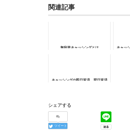
関連記事
無利息キャッシングとは
キャッ
成年
キャッシングの即日返済、翌日返済
をすると利息は発生する？
シェアする
ツイート