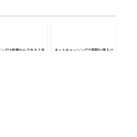
シングは何歳からできる？未
ネットキャッシングで高額な借入は
・高齢者は審査が通るのか
できる？