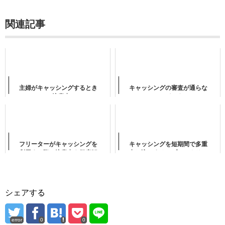
関連記事
主婦がキャッシングするとき
キャッシングの審査が通らな
の注意点
いのはなぜ？
フリーターがキャッシングを
キャッシングを短期間で多重
利用する際の注意点を徹底解
申し込みするとブラックリス
説！
トに載るってホント！？
シェアする
error
0
0