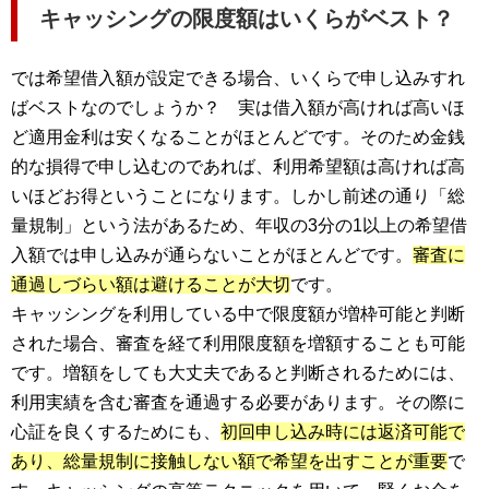
キャッシングの限度額はいくらがベスト？
では希望借入額が設定できる場合、いくらで申し込みすれ
ばベストなのでしょうか？ 実は借入額が高ければ高いほ
ど適用金利は安くなることがほとんどです。そのため金銭
的な損得で申し込むのであれば、利用希望額は高ければ高
いほどお得ということになります。しかし前述の通り「総
量規制」という法があるため、年収の3分の1以上の希望借
入額では申し込みが通らないことがほとんどです。
審査に
通過しづらい額は避けることが大切
です。
キャッシングを利用している中で限度額が増枠可能と判断
された場合、審査を経て利用限度額を増額することも可能
です。増額をしても大丈夫であると判断されるためには、
利用実績を含む審査を通過する必要があります。その際に
心証を良くするためにも、
初回申し込み時には返済可能で
あり、総量規制に接触しない額で希望を出すことが重要
で